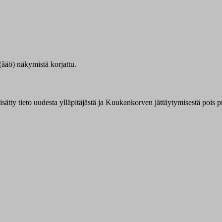
åäö) näkymistä korjattu.
sätty tieto uudesta ylläpitäjästä ja Kuukankorven jättäytymisestä pois pr