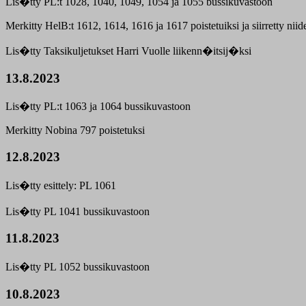
Lis�tty PL:t 1028, 1040, 1049, 1054 ja 1055 bussikuvastoon
Merkitty HelB:t 1612, 1614, 1616 ja 1617 poistetuiksi ja siirretty niide
Lis�tty Taksikuljetukset Harri Vuolle liikenn�itsij�ksi
13.8.2023
Lis�tty PL:t 1063 ja 1064 bussikuvastoon
Merkitty Nobina 797 poistetuksi
12.8.2023
Lis�tty esittely: PL 1061
Lis�tty PL 1041 bussikuvastoon
11.8.2023
Lis�tty PL 1052 bussikuvastoon
10.8.2023