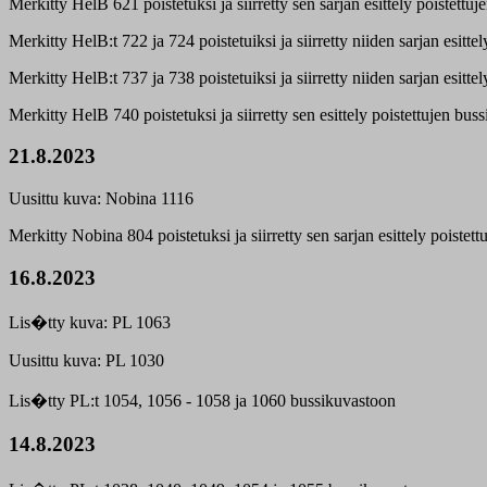
Merkitty HelB 621 poistetuksi ja siirretty sen sarjan esittely poistettuj
Merkitty HelB:t 722 ja 724 poistetuiksi ja siirretty niiden sarjan esitte
Merkitty HelB:t 737 ja 738 poistetuiksi ja siirretty niiden sarjan esitte
Merkitty HelB 740 poistetuksi ja siirretty sen esittely poistettujen buss
21.8.2023
Uusittu kuva: Nobina 1116
Merkitty Nobina 804 poistetuksi ja siirretty sen sarjan esittely poistett
16.8.2023
Lis�tty kuva: PL 1063
Uusittu kuva: PL 1030
Lis�tty PL:t 1054, 1056 - 1058 ja 1060 bussikuvastoon
14.8.2023