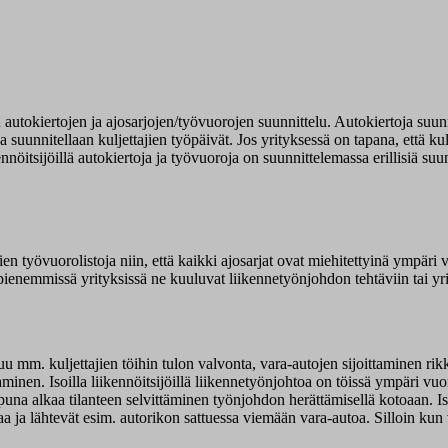
autokiertojen ja ajosarjojen/työvuorojen suunnittelu. Autokiertoja suunn
suunnitellaan kuljettajien työpäivät. Jos yrityksessä on tapana, että kul
ikennöitsijöillä autokiertoja ja työvuoroja on suunnittelemassa erillisiä 
jien työvuorolistoja niin, että kaikki ajosarjat ovat miehitettyinä ympär
, pienemmissä yrityksissä ne kuuluvat liikennetyönjohdon tehtäviin tai y
u mm. kuljettajien töihin tulon valvonta, vara-autojen sijoittaminen rikkinä
taminen. Isoilla liikennöitsijöillä liikennetyönjohtoa on töissä ympäri v
oppuna alkaa tilanteen selvittäminen työnjohdon herättämisellä kotoaan. Is
taa ja lähtevät esim. autorikon sattuessa viemään vara-autoa. Silloin kun v