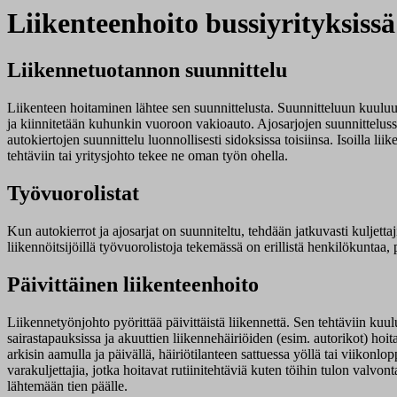
Liikenteenhoito bussiyrityksissä
Liikennetuotannon suunnittelu
Liikenteen hoitaminen lähtee sen suunnittelusta. Suunnitteluun kuuluu 
ja kiinnitetään kuhunkin vuoroon vakioauto. Ajosarjojen suunnittelussa 
autokiertojen suunnittelu luonnollisesti sidoksissa toisiinsa. Isoilla li
tehtäviin tai yritysjohto tekee ne oman työn ohella.
Työvuorolistat
Kun autokierrot ja ajosarjat on suunniteltu, tehdään jatkuvasti kuljetta
liikennöitsijöillä työvuorolistoja tekemässä on erillistä henkilökuntaa
Päivittäinen liikenteenhoito
Liikennetyönjohto pyörittää päivittäistä liikennettä. Sen tehtäviin kuulu
sairastapauksissa ja akuuttien liikennehäiriöiden (esim. autorikot) hoi
arkisin aamulla ja päivällä, häiriötilanteen sattuessa yöllä tai viikonl
varakuljettajia, jotka hoitavat rutiinitehtäviä kuten töihin tulon valvon
lähtemään tien päälle.