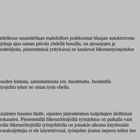
itellessa suunnitellaan mahdolliset poikkeamat tilaajan autokierrosta
jettaja ajaa saman päivän yhdellä bussilla, on ajosarjojen ja
suunnittelijoita, pienemmissä yrityksissä ne kuuluvat liikennetyönjohdon
i vuoden lomista, sairastumisista ym. huolimatta. Isommilla
ritysjohto tekee ne oman työn ohella.
isten bussien tilalle, sijaisten järjestäminen kuljettajien äkillisissä
uorokauden. Pienemmillä liikennöitsijöillä työnjohtoa on paikalla vain
oilla liikennöitsijöillä työnjohdolla on joinakin aikoina käytössään
arakuljettajia ei ole käytettävissä, työnjohto joutuu tarpeen tullen itse