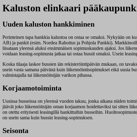
Kaluston elinkaari pääkaupunk
Uuden kaluston hankkiminen
Perinteinen tapa hankkia kalustoa on ostaa se omaksi. Nykyään on kui
AB) ja pankit (esim. Nordea Rahoitus ja Pohjola Pankki). Markkinoilla 
liisataan yleensä aluksi ensimmäisen sopimuskauden ajaksi. Jos liikenn
voidaan leasing-sopimusta jatkaa tai ostaa bussit omaksi. Usein leasi
Koska tilaaja laskee bussien iän rekisteröintipäivän mukaan, on tavaks
usein vasta samana päivänä kuin liikennöintisopimukset eikä uusia buss
valmistajalla tai liikennöitsijän varikon pihassa.
Korjaamotoiminta
Uusissa busseissa on yleensä vuoden takuu, jonka aikana niiden toimit
jäävät joko liikennöitsijän oman korjaamon hoidettaviksi tai sitten lii
on otettu erityisesti leasingillä hankittuihin busseihin. Huoltosopimus
on usein sama kuin bussin leasing-sopimuksen.
Seisonta