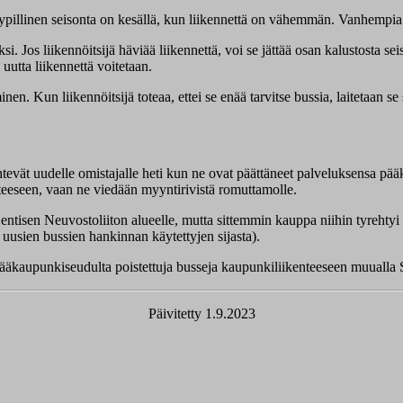
Tyypillinen seisonta on kesällä, kun liikennettä on vähemmän. Vanhempia b
i. Jos liikennöitsijä häviää liikennettä, voi se jättää osan kalustosta se
 uutta liikennettä voitetaan.
. Kun liikennöitsijä toteaa, ettei se enää tarvitse bussia, laitetaan s
htevät uudelle omistajalle heti kun ne ovat päättäneet palveluksensa p
nteeseen, vaan ne viedään myyntirivistä romuttamolle.
tisen Neuvostoliiton alueelle, mutta sittemmin kauppa niihin tyrehtyi e
 uusien bussien hankinnan käytettyjen sijasta).
pääkaupunkiseudulta poistettuja busseja kaupunkiliikenteeseen muualla 
Päivitetty 1.9.2023