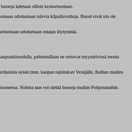
usseja laitetaan silloin kesäseisontaan.
isomaan odottamaan tulevia kilpailuvoittoja. Bussit eivät siis ole
e seisomaan odottamaan ostajan löytymistä.
ääkaupunkiseudulla, pahimmillaan ne seisovat myyntirivissä monta
rilaisista syistä (mm. kaupan rajoitukset Venäjälle, Baltian maiden
Suomessa. Nobina taas voi siirtää busseja muihin Pohjoismaihin.