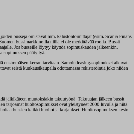
jöiden busseja omistavat mm. kalustontoimittajat (esim. Scania Finans
Suomen bussimarkkinoilla niillä ei ole merkittävää roolia. Bussit
saajalle. Jos busseille löytyy käyttöä sopimuskauden jälkeenkin,
la sopimuksen päätyttyä.
niitä ensimmäisen kerran tarvitaan. Samoin leasing-sopimukset alkavat
ttavat seistä kuukausikaupalla odottamassa rekisteröintiä joko niiden
ehdä jälkikäteen muutoksiakin takuutyönä. Takuuajan jälkeen bussit
jien tarjoamat huoltosopimukset ovat yleistyneet 2000-luvulla ja niitä
aja hoitaa bussien kaikki huollot ja korjaukset. Huoltosopimuksen kesto