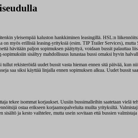
iseudulla
tenkin yleisempää kaluston hankkiminen leasingillä. HSL:n liikennöitsi
on myös erillisiä leasing-yrityksiä (esim. TIP Trailer Services), mutta 
että hävitään paljon sopimuksen päätyttyä, voidaan bussit palauttaa lii
ng-sopimuksiin sisältyy mahdollisuus lunastaa bussi omaksi hyvin halval
i tullut rekisteröidä uudet bussit vasta hieman ennen sitä päivää, kun 
eja saa siksi käyttää linjalla ennen sopimuksen alkua. Uudet bussit saa
taja tekee isommat korjaukset. Uusiin bussimalleihin saatetaan vielä t
kennöitsijä ostaa erikseen korjaamopalveluita muilta yrityksiltä. Valmista
ten sisältö ja kesto vaihtelee, mutta usein sovitaan että bussien valmist