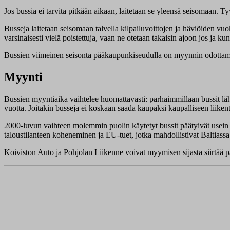
Jos bussia ei tarvita pitkään aikaan, laitetaan se yleensä seisomaan. 
Busseja laitetaan seisomaan talvella kilpailuvoittojen ja häviöiden vuoks
varsinaisesti vielä poistettuja, vaan ne otetaan takaisin ajoon jos ja kun
Bussien viimeinen seisonta pääkaupunkiseudulla on myynnin odottaminen
Myynti
Bussien myyntiaika vaihtelee huomattavasti: parhaimmillaan bussit lä
vuotta. Joitakin busseja ei koskaan saada kaupaksi kaupalliseen liike
2000-luvun vaihteen molemmin puolin käytetyt bussit päätyivät usein en
taloustilanteen koheneminen ja EU-tuet, jotka mahdollistivat Baltiassa
Koiviston Auto ja Pohjolan Liikenne voivat myymisen sijasta siirtää 