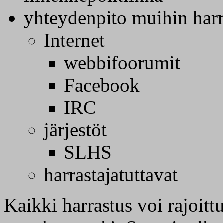
yhteydenpito muihin harra
Internet
webbifoorumit
Facebook
IRC
järjestöt
SLHS
harrastajatuttavat
Kaikki harrastus voi rajoitt