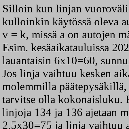
Silloin kun linjan vuoroväli
kulloinkin käytössä oleva a
v = k, missä a on autojen mä
Esim. kesäaikatauluissa 2021
lauantaisin 6x10=60, sunnun
Jos linja vaihtuu kesken aik
molemmilla päätepysäkillä, 
tarvitse olla kokonaisluku.
linjoja 134 ja 136 ajetaan 
2,5x30=75 ja linja vaihtuu 