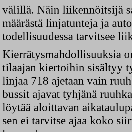
välillä. Näin liikennöitsij
määrästä linjatunteja ja aut
todellisuudessa tarvitsee li
Kierrätysmahdollisuuksia on 
tilaajan kiertoihin sisältyy 
linjaa 718 ajetaan vain ruuh
bussit ajavat tyhjänä ruuhka
löytää aloittavan aikataulup
sen ei tarvitse ajaa koko sii