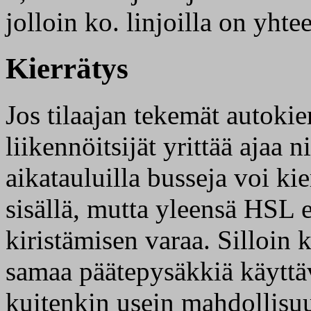
jolloin ko. linjoilla on yhte
Kierrätys
Jos tilaajan tekemät autokie
liikennöitsijät yrittää ajaa 
aikatauluilla busseja voi ki
sisällä, mutta yleensä HSL e
kiristämisen varaa. Silloin k
samaa päätepysäkkiä käyttäv
kuitenkin usein mahdollisuu