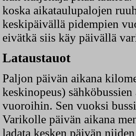
koska aikataulupalojen ruuh
keskipäivällä pidempien vu
eivätkä siis käy päivällä var
Lataustauot
Paljon päivän aikana kilomet
keskinopeus) sähköbussien a
vuoroihin. Sen vuoksi bussi
Varikolle päivän aikana me
ladata kesken päivän niiden 