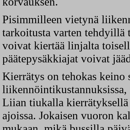
korvauksen.
Pisimmilleen vietynä liikenn
tarkoitusta varten tehdyillä 
voivat kiertää linjalta toisel
päätepysäkkiajat voivat jää
Kierrätys on tehokas keino 
liikennöintikustannuksissa,
Liian tiukalla kierrätyksellä
ajoissa. Jokaisen vuoron kal
mukaan, mikä bussilla päivä