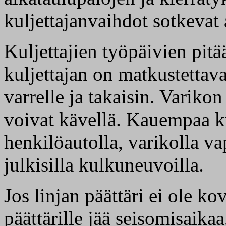
kuljettajanvaihdot sotkevat 
Kuljettajien työpäivien pitä
kuljettajan on matkustettava
varrelle ja takaisin. Varikon 
voivat kävellä. Kauempaa ku
henkilöautolla, varikolla vap
julkisilla kulkuneuvoilla.
Jos linjan päättäri ei ole k
päättärille jää seisomisaika