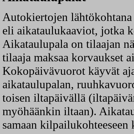
Autokiertojen lähtökohtana 
eli aikataulukaaviot, jotka 
Aikataulupala on tilaajan n
tilaaja maksaa korvaukset ai
Kokopäivävuorot käyvät aj
aikataulupalan, ruuhkavuoro
toisen iltapäivällä (iltapäiv
myöhäänkin iltaan). Aikataul
samaan kilpailukohteeseen k