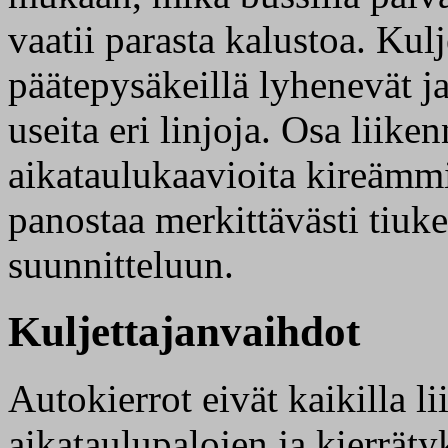
vaatii parasta kalustoa. Kul
päätepysäkeillä lyhenevät ja 
useita eri linjoja. Osa liike
aikataulukaavioita kireämmil
panostaa merkittävästi tiuk
suunnitteluun.
Kuljettajanvaihdot
Autokierrot eivät kaikilla l
aikataulupalojen ja kierräty