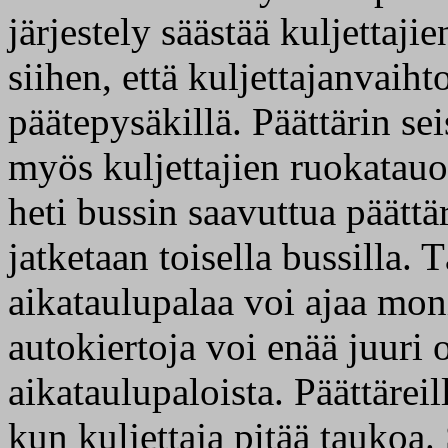
järjestely säästää kuljettaji
siihen, että kuljettajanvaiht
päätepysäkillä. Päättärin s
myös kuljettajien ruokatauoi
heti bussin saavuttua päättär
jatketaan toisella bussilla. 
aikataulupalaa voi ajaa moni
autokiertoja voi enää juuri
aikataulupaloista. Päättäreil
kun kuljettaja pitää taukoa.