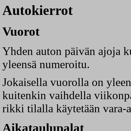
Autokierrot
Vuorot
Yhden auton päivän ajoja k
yleensä numeroitu.
Jokaisella vuorolla on ylee
kuitenkin vaihdella viikonpä
rikki tilalla käytetään vara-
Aikataulupalat