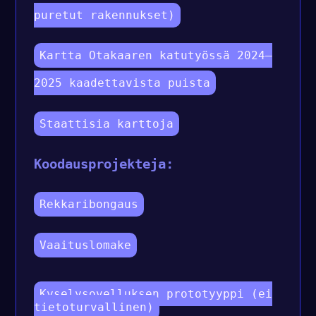
puretut rakennukset)
Kartta Otakaaren katutyössä 2024–
2025 kaadettavista puista
Staattisia karttoja
Koodausprojekteja:
Rekkaribongaus
Vaaituslomake
Kyselysovelluksen prototyyppi (ei
tietoturvallinen)