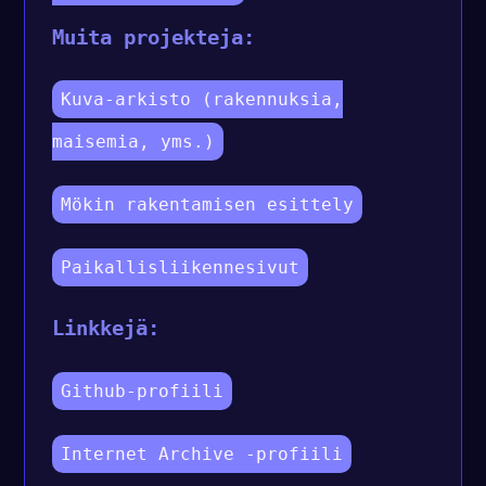
Muita projekteja:
Kuva-arkisto (rakennuksia,
maisemia, yms.)
Mökin rakentamisen esittely
Paikallisliikennesivut
Linkkejä:
Github-profiili
Internet Archive -profiili