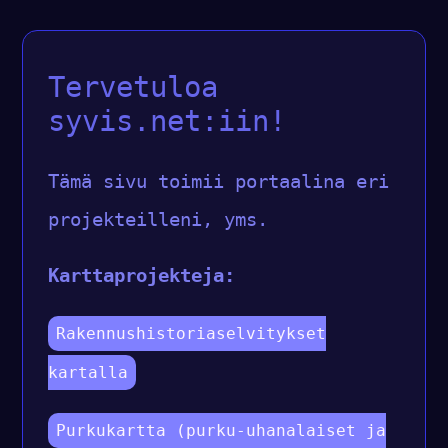
Tervetuloa
syvis.net:iin!
Tämä sivu toimii portaalina eri
projekteilleni, yms.
Karttaprojekteja:
Rakennushistoriaselvitykset
kartalla
Purkukartta (purku-uhanalaiset ja